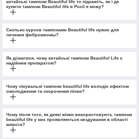
китайські тампони Beautiful life то підкажіть, як і де
купити тампони Beautiful life в Росії я можу?
Сколько курсов тампонами Beautiful life нужно для
лечения фибромиомы?
Як дізнатися, чому китайські тампони Beautiful Life є
надійним препаратом?
Чому лікувальні тампони beautiful life володіє ефектом
омолодження та скорочення піхви?
Чому після того, як деякі жінки використовують тампони
beautiful life у них проявляються нездужання в області
живота?