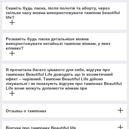
Скажіть будь ласка, після пологів та аборту, через
скільки часу можна використовувати тампони beautiful
life?
Розкажіть будь ласка детальніше можна
використовувати китайські тампони жінкам, у яких
клімакс?
Я прочитала багато цікавого для себе, відгуки про
тампонах Beautiful Life доводять що їх косметичний
ефект – чарівний. Тампони Beautiful Life дійсно
лікувальні і як показують відгуки про тампонах Beautiful
Life вони можуть допомогти жінкам при
Отзывы о тампонах
Відгуки про тампонах Beautiful life