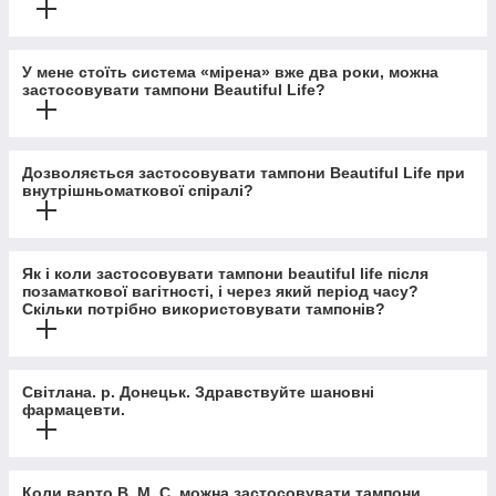
У мене стоїть система «мірена» вже два роки, можна
застосовувати тампони Beautiful Life?
Дозволяється застосовувати тампони Beautiful Life при
внутрішньоматкової спіралі?
Як і коли застосовувати тампони beautiful life після
позаматкової вагітності, і через який період часу?
Скільки потрібно використовувати тампонів?
Світлана. р. Донецьк. Здравствуйте шановні
фармацевти.
Коли варто В. М. С. можна застосовувати тампони