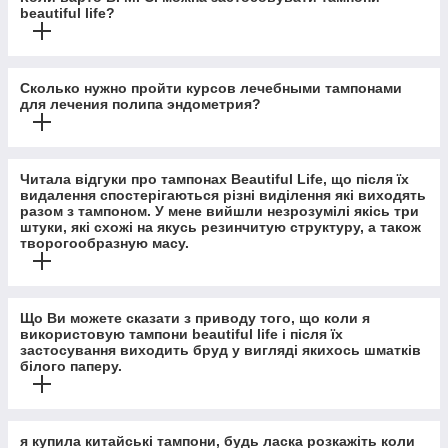
beautiful life?
Сколько нужно пройти курсов лечебными тампонами
для лечения полипа эндометрия?
Читала відгуки про тампонах Beautiful Life, що після їх
видалення спостерігаються різні виділення які виходять
разом з тампоном. У мене вийшли незрозумілі якісь три
штуки, які схожі на якусь резинчитую структуру, а також
творогообразную масу.
Що Ви можете сказати з приводу того, що коли я
використовую тампони beautiful life і після їх
застосування виходить бруд у вигляді якихось шматків
білого паперу.
я купила китайські тампони, будь ласка розкажіть коли