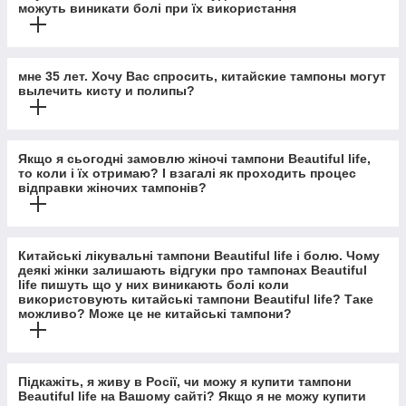
можуть виникати болі при їх використання
мне 35 лет. Хочу Вас спросить, китайские тампоны могут
вылечить кисту и полипы?
Якщо я сьогодні замовлю жіночі тампони Beautiful life,
то коли і їх отримаю? І взагалі як проходить процес
відправки жіночих тампонів?
Китайські лікувальні тампони Beautiful life і болю. Чому
деякі жінки залишають відгуки про тампонах Beautiful
life пишуть що у них виникають болі коли
використовують китайські тампони Beautiful life? Таке
можливо? Може це не китайські тампони?
Підкажіть, я живу в Росії, чи можу я купити тампони
Beautiful life на Вашому сайті? Якщо я не можу купити