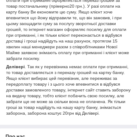
оплати при отриманні оформляється переказ грошей за
товар постачальнику (прімерно20 грн.). У разі оплати на
карту банку Ви економите цю суму. Якщо клієнт хоче
впевнитися що йому відправили те, що він замовив, і при
цьому заощадити суму за послугу зворотньої доставки
грошей, то інтернет магазин оформляє посилку для оплати
при отриманні, і як тільки клієнт переконається в відбувся
доставці і гроші надійдуть на наш рахунок, протягом 15
хвилин наші менеджери разом з співробітниками Нової
Майже заявкою знімають оплату при отриманні і клієнт може
забрати посилку.
Делівері
. Так як у перевізника немає оплати при отриманні,
то товар доставляється з переказу грошей на картку банку.
Якщо клієнт вибирає цей перевізник, але переживає за
передоплату товару і з цього хоче впевнитися в відбувся
доставки замовленого товару, інтернет сайт ставить заборону
на видачу товару, тобто клієнт побачить свою посилку, але
забрати ще не може за скільки вона не оплачена. Як тільки
гроші за товар надійдуть на нашу карту банку, знімається
заборона, заборона коштує 20грн від Делівері.
Про нас