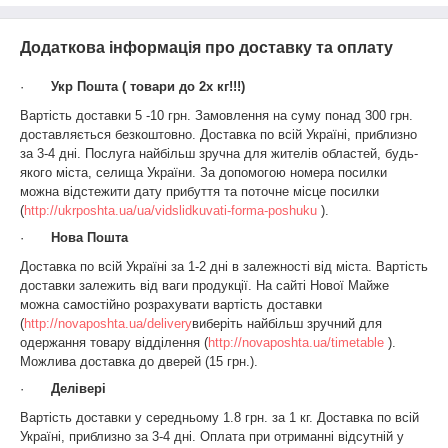
Додаткова інформація про доставку та оплату
·
Укр Пошта ( товари до 2х кг!!!)
Вартість доставки 5 -10 грн. Замовлення на суму понад 300 грн.
доставляється безкоштовно. Доставка по всій Україні, приблизно
за 3-4 дні. Послуга найбільш зручна для жителів областей, будь-
якого міста, селища України. За допомогою номера посилки
можна відстежити дату прибуття та поточне місце посилки
(
http://ukrposhta.ua/ua/vidslidkuvati-forma-poshuku
).
·
Нова Пошта
Доставка по всій Україні за 1-2 дні в залежності від міста. Вартість
доставки залежить від ваги продукції. На сайті Нової Майже
можна самостійно розрахувати вартість доставки
(
http://novaposhta.ua/delivery
виберіть найбільш зручний для
одержання товару відділення (
http://novaposhta.ua/timetable
).
Можлива доставка до дверей (15 грн.).
·
Делівері
Вартість доставки у середньому 1.8 грн. за 1 кг. Доставка по всій
Україні, приблизно за 3-4 дні. Оплата при отриманні відсутній у