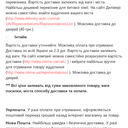
перевізника. Вартість доставки залежить від ваги і міста.
Найбільш дешевий перевізник для битової хімії. На сайті Делівері
можна самостійно знайти відділення вашого міста
(
http://www.delivery-auto.com/uk-
UA/Representatives/RepresentativesList
). Можлива доставка до
дверей (40 грн.).
·
Інтайм
Вартість доставки уточняйте. Можлива оплата при отриманні.
Доставка по всій Україні за 2-3 дні. Вартість доставки залежить
від ваги. На сайті компанії можна самостійно розрахувати вартість
доставки (
http://www.intime.ua/calc/
) і вибрати найбільш зручне
для отримання товару відділення
(
http://www.intime.ua/representations/
). Можлива доставка до
дверей.
*** Всі ціни залежать від суми замовленого товару, ваги
посилки, міста способу доставки та оплати.
Укрпошта
. У разі оплати при отриманні, оформляється
поштовий переказ грошей назад інтернет магазину за товар.
Нова Пошта
. Найбільш швидка і безпечна доставка. У разі