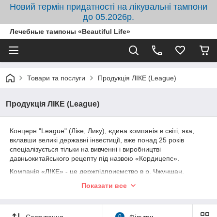
Новий термін придатності на лікувальні тампони
до 05.2026р.
Лечебные тампоны «Beautiful Life»
Товари та послуги
Продукція ЛІКЕ (League)
Продукція ЛІКЕ (League)
Концерн "League" (Ліке, Лику), єдина компанія в світі, яка,
вклавши великі державні інвестиції, вже понад 25 років
спеціалізується тільки на вивченні і виробництві
давньокитайського рецепту під назвою «Кордицепс».
Компанія «ЛІКЕ» - це держпідприємство в р. Чжуншан.
Входить в акціонерну компанію "Факел" (Про програму
Показати все
"Смолоскип": у 1988 році урядом Китаю була затверджена
Державна Програма розвитку високої науки і техніки -
Програма "Факел". До реалізації програми були залучені
Сортування
0
Фільтри