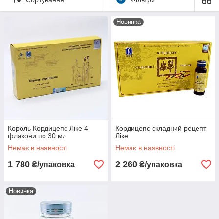
промислові потужності оціночною вартістю в 25.8 млрд. дол.
Одним з напрямків програми стало створення зон розвитку
нових і високих технологій.
Новинка
Король Кордицепс Ліке 4
Кордицепс складний рецепт
флакони по 30 мл
Ліке
Немає в наявності
Немає в наявності
1 780
2 260
₴/упаковка
₴/упаковка
Новинка