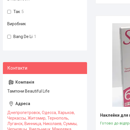
Так
5
Виробник
Bang De Li
1
Тампони Beautiful Life
Днепропетровск, Одесса, Харьков,
Наклейки для 
Черкассы, Житомир, Тернополь,
Готово до відпр
Луганск, Винница, Николаев, Суммы,
Черновцы, Хмельницк, Макеевка,