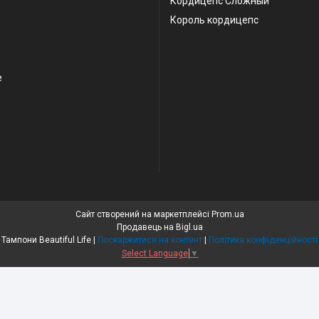
Кордицепс Сложный
Король кордицепс
е
Сайт створений на маркетплейсі
Prom.ua
Продавець на Bigl.ua
Тампони Beautiful Life |
Поскаржитися на контент
|
Політика конфіденційності
Select Language
▼