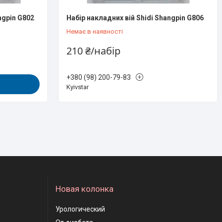
ngpin G802
Набір накладних вій Shidi Shangpin G806
Немає в наявності
210 ₴/набір
+380 (98) 200-79-83
Kyivstar
Новая колонка
Урологический