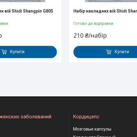
х вій Shidi Shangpin G805
Набір накладних вій Shidi Sha
авки
Готово до відправки
р
210 ₴/набір
Купити
Купити
женских заболеваний
Кордицепс
Мозговые капсулы