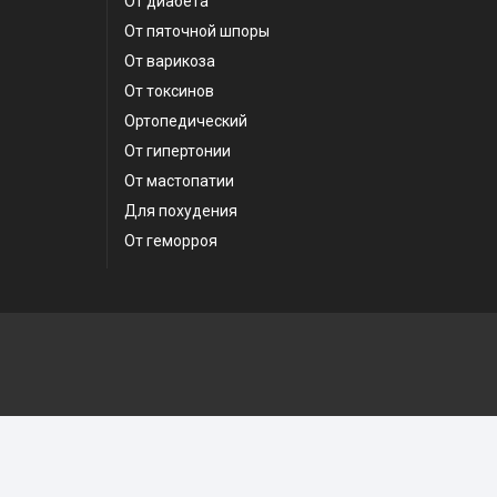
От диабета
От пяточной шпоры
От варикоза
От токсинов
Ортопедический
От гипертонии
От мастопатии
Для похудения
От геморроя