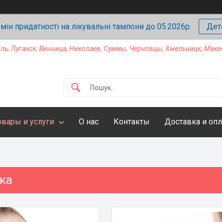
мін придатності на лікувальні тампони до 05.2026р.
Дет
ль, Луганск, Винница, Николаев, Суммы, Черновцы, Хмельницк, Мак
овары и услуги
О нас
Контакты
Доставка и опл
ка