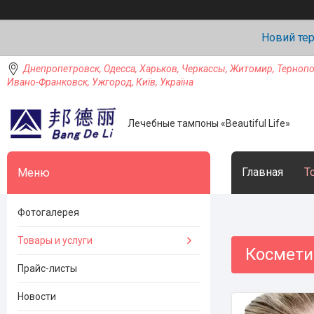
Новий тер
Днепропетровск, Одесса, Харьков, Черкассы, Житомир, Тернопо
Ивано-Франковск, Ужгород, Київ, Україна
Лечебные тампоны «Beautiful Life»
Главная
Т
Фотогалерея
Товары и услуги
Космети
Прайс-листы
Новости