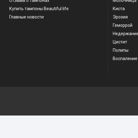
Отзывы о тампонах
Молочница
Купить тампоны Beautiful life
Киста
Главные новости
Эрозия
Геморрой
Недержани
Цистит
Полипы
Воспаление